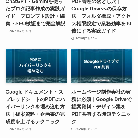
ChatGPT・Geminiを使っ
PDF管理の落とし穴｜
たブログ記事作成の実践ガ
Google Driveへの保存方
イド｜プロンプト設計・編
法・フォルダ構成・アクセ
集・SEO検証まで完全解説
ス権限設定で業務効率を10
倍にする実践ガイド
2026年7月30日
2026年7月25日
Google ドキュメント・ス
ホームページ制作会社の実
プレッドシートのPDFにハ
務に必須｜Google Driveで
イパーリンクを埋め込む方
提案資料・デザイン案を
法｜提案資料・企画書の完
PDF共有する時短テクニッ
成度を上げるテクニック
ク
2026年7月23日
2026年7月23日