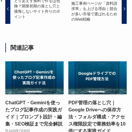
とりあえず無料で作るは危
施工事例ページが「資料請
険？開業初期の落とし穴と
求率」を上げる理由｜競合
後悔しないサイト作りのポ
が多い市場で選ばれるため
イント
のWeb戦略
関連記事
ChatGPT・Geminiを使っ
PDF管理の落とし穴｜
たブログ記事作成の実践ガ
Google Driveへの保存方
イド｜プロンプト設計・編
法・フォルダ構成・アクセ
集・SEO検証まで完全解説
ス権限設定で業務効率を10
倍にする実践ガイド
2026年7月30日